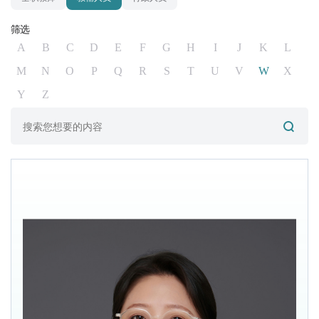
筛选
A
B
C
D
E
F
G
H
I
J
K
L
M
N
O
P
Q
R
S
T
U
V
W
X
Y
Z