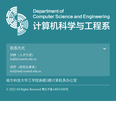
联系方式
刘静（人才引进）
liuj6@sustech.edu.cn
胡芳（研究生事务）
huf@mail.sustech.edu.cn
张爱（本科生事务）
南方科技大学工学院南楼2楼计算机系办公室
zhanga@sustech.edu.cn
© 2022 All Rights Reserved.粤ICP备14051456号