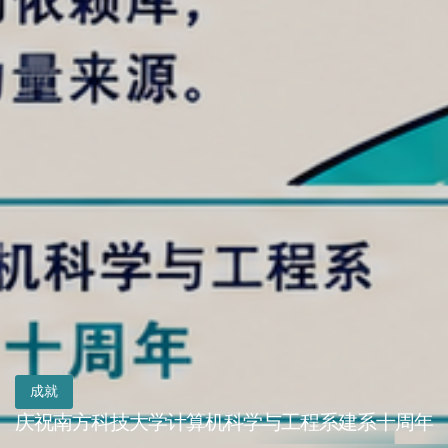
成就
南方科技大学计算机科学学科
首次进入ESI全球前1%
成就
成就
全系师资
携手奋进，创新引领
庆祝南方科技大学计算机科学与工程系建系十周年
携手奋进，创新引领
携手奋进，创新引领