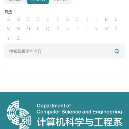
筛选
A
B
C
D
E
F
G
H
I
J
K
L
M
N
O
P
Q
R
S
T
U
V
W
X
Y
Z