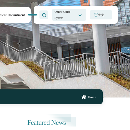
Online Office
alent Recruitment
中文
System
Home
Featured News