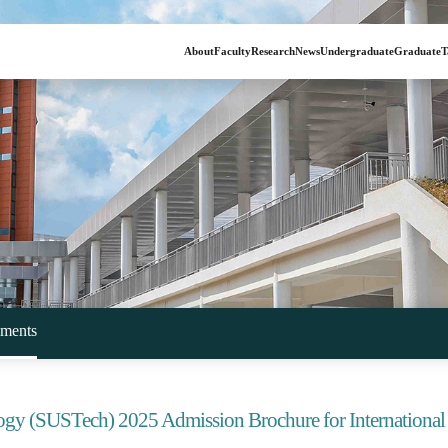
About
Faculty
Research
News
Undergraduate
Graduate
T
ments
logy (SUSTech) 2025 Admission Brochure for International