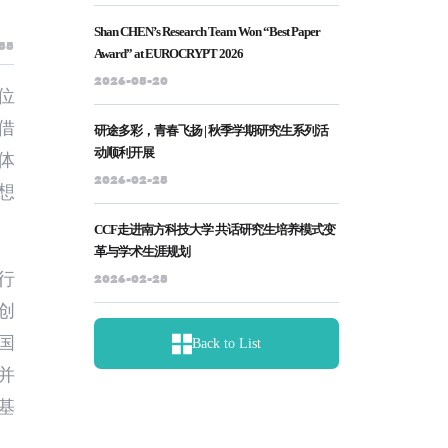
Shan CHEN’s Research Team Won “Best Paper
355
Award” at EUROCRYPT 2026
2026-05-20
位
借
研途多彩，青春飞扬 | 秋季学期研究生系列活
动顺利开展
体
2026-02-25
想
CCF走进南方科技大学 共话研究生培养模式变
革与学术生涯规划
行
2026-02-25
创
国
Back to List
并
基