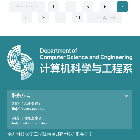
上一页
1
...
5
6
7
8
9
...
13
下一页
联系方式
刘静（人才引进）
liuj6@sustech.edu.cn
胡芳（研究生事务）
huf@mail.sustech.edu.cn
张爱（本科生事务）
南方科技大学工学院南楼2楼计算机系办公室
zhanga@sustech.edu.cn