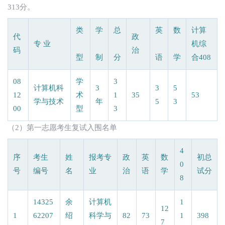
313分。
类
学
总
英
数
计算
代
政
专 业
机综
码
治
型
制
分
语
学
合408
08
学
3
计算机科
3
3
5
12
术
1
35
53
学与技术
年
5
3
00
型
3
（2）第一志愿考生复试入围名单
4
序
考生
姓
报考专
政
英
数
初
总
0
号
编号
名
业
治
语
学
试
分
8
14325
余
计算机
1
12
1
62207
绍
科学与
82
73
1
398
7