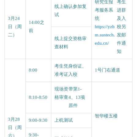
研究生报
考生
线上确认参加复
考服务系
进群
试
3月24
统
及入
14:00之
日（周
https://yzb
校另
前
二）
m.sustech.
发邮
线上提交资格审
edu.cn/
件通
查材料
知
考生凭身份证、
8:00
1号门右通道
准考证入校
现场资
带第1-
8:10-8:50
格审查
4、13项
原件
智华楼五楼
3月28
9:00-9:30
上机测试
日（周
9:30-
六）