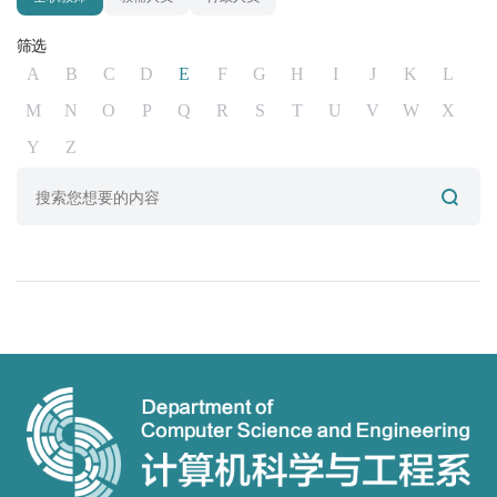
筛选
A
B
C
D
E
F
G
H
I
J
K
L
M
N
O
P
Q
R
S
T
U
V
W
X
Y
Z