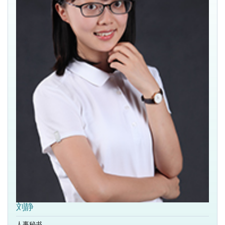
刘静
人事秘书