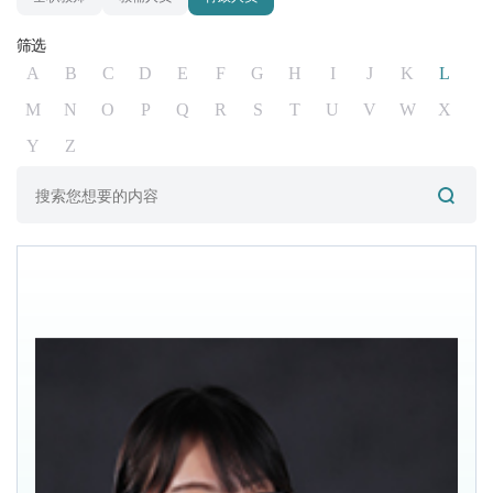
筛选
A
B
C
D
E
F
G
H
I
J
K
L
M
N
O
P
Q
R
S
T
U
V
W
X
Y
Z